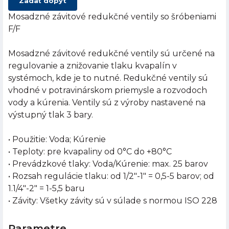
Zadať dopyt
Mosadzné závitové redukčné ventily so šróbeniami
F/F
Mosadzné závitové redukčné ventily sú určené na
regulovanie a znižovanie tlaku kvapalín v
systémoch, kde je to nutné. Redukčné ventily sú
vhodné v potravinárskom priemysle a rozvodoch
vody a kúrenia. Ventily sú z výroby nastavené na
výstupný tlak 3 bary.
• Použitie: Voda; Kúrenie
• Teploty: pre kvapaliny od 0°C do +80°C
• Prevádzkové tlaky: Voda/Kúrenie: max. 25 barov
• Rozsah regulácie tlaku: od 1/2"-1" = 0,5-5 barov; od
1.1/4"-2" = 1-5,5 baru
• Závity: Všetky závity sú v súlade s normou ISO 228
Parametre