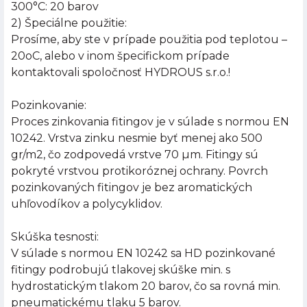
300°C: 20 barov
2) Špeciálne použitie:
Prosíme, aby ste v prípade použitia pod teplotou –
20oC, alebo v inom špecifickom prípade
kontaktovali spoločnosť HYDROUS s.r.o.!
Pozinkovanie:
Proces zinkovania fitingov je v súlade s normou EN
10242. Vrstva zinku nesmie byť menej ako 500
gr/m2, čo zodpovedá vrstve 70 µm. Fitingy sú
pokryté vrstvou protikoróznej ochrany. Povrch
pozinkovaných fitingov je bez aromatických
uhľovodíkov a polycyklidov.
Skúška tesnosti:
V súlade s normou EN 10242 sa HD pozinkované
fitingy podrobujú tlakovej skúške min. s
hydrostatickým tlakom 20 barov, čo sa rovná min.
pneumatickému tlaku 5 barov.