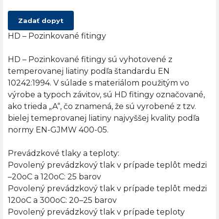
Zadať dopyt
HD – Pozinkované fitingy
HD – Pozinkované fitingy sú vyhotovené z
temperovanej liatiny podľa štandardu EN
10242:1994. V súlade s materiálom použitým vo
výrobe a typoch závitov, sú HD fitingy označované,
ako trieda „A“, čo znamená, že sú vyrobené z tzv.
bielej temeprovanej liatiny najvyššej kvality podľa
normy EN-GJMW 400-05.
Prevádzkové tlaky a teploty:
Povolený prevádzkový tlak v prípade teplôt medzi
–20oC a 120oC: 25 barov
Povolený prevádzkový tlak v prípade teplôt medzi
120oC a 300oC: 20–25 barov
Povolený prevádzkový tlak v prípade teploty