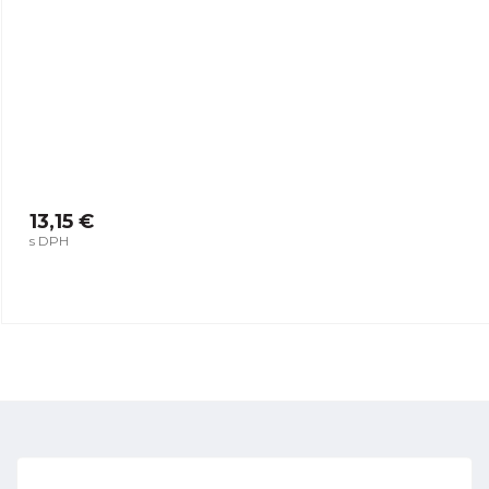
13,15 €
s DPH