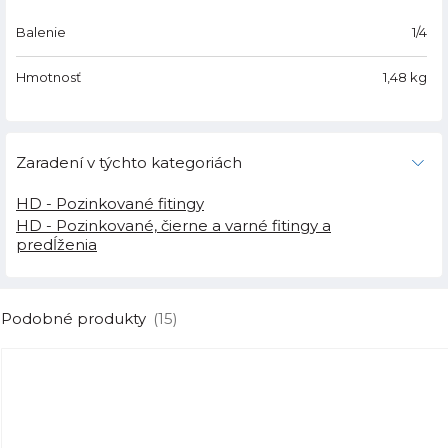
Balenie
1/4
Hmotnosť
1,48
kg
Zaradení v týchto kategoriách
HD - Pozinkované fitingy
HD - Pozinkované, čierne a varné fitingy a
predĺženia
Podobné produkty
(15)