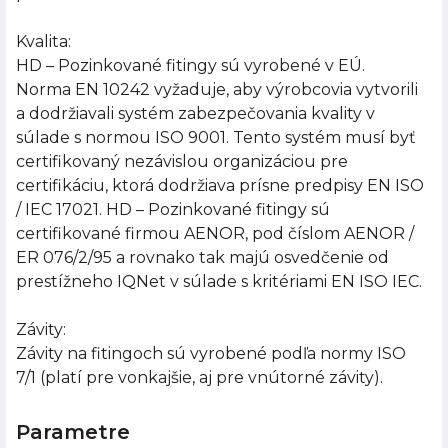
Kvalita:
HD – Pozinkované fitingy sú vyrobené v EÚ.
Norma EN 10242 vyžaduje, aby výrobcovia vytvorili
a dodržiavali systém zabezpečovania kvality v
súlade s normou ISO 9001. Tento systém musí byť
certifikovaný nezávislou organizáciou pre
certifikáciu, ktorá dodržiava prísne predpisy EN ISO
/ IEC 17021. HD – Pozinkované fitingy sú
certifikované firmou AENOR, pod číslom AENOR /
ER 076/2/95 a rovnako tak majú osvedčenie od
prestížneho IQNet v súlade s kritériami EN ISO IEC.
Závity:
Závity na fitingoch sú vyrobené podľa normy ISO
7/1 (platí pre vonkajšie, aj pre vnútorné závity).
Parametre