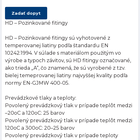
Zadať dopyt
HD – Pozinkované fitingy
HD – Pozinkované fitingy sú vyhotovené z
temperovanej liatiny podľa štandardu EN
10242:1994. V súlade s materiálom použitým vo
výrobe a typoch závitov, sú HD fitingy označované,
ako trieda „A“, čo znamená, že sú vyrobené z tzv.
bielej temeprovanej liatiny najvyššej kvality podľa
normy EN-GJMW 400-05.
Prevádzkové tlaky a teploty:
Povolený prevádzkový tlak v prípade teplôt medzi
–20oC a 120oC: 25 barov
Povolený prevádzkový tlak v prípade teplôt medzi
120oC a 300oC: 20–25 barov
Povolený prevádzkový tlak v prípade teploty