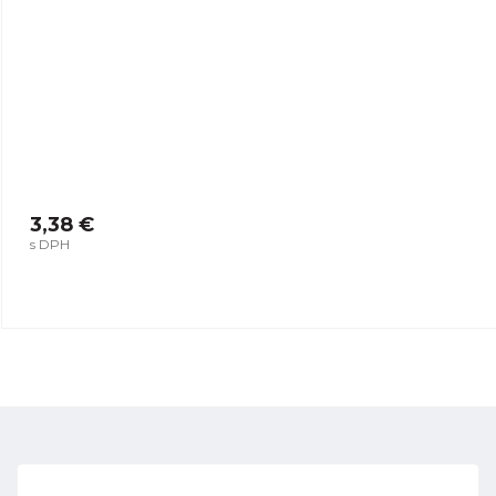
3,38 €
s DPH