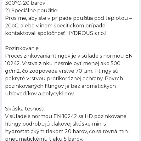
300°C: 20 barov
2) Špeciálne použitie:
Prosíme, aby ste v prípade použitia pod teplotou –
20oC, alebo v inom špecifickom prípade
kontaktovali spoločnosť HYDROUS s.r.o.!
Pozinkovanie:
Proces zinkovania fitingov je v súlade s normou EN
10242. Vrstva zinku nesmie byť menej ako 500
gr/m2, čo zodpovedá vrstve 70 µm. Fitingy sú
pokryté vrstvou protikoróznej ochrany. Povrch
pozinkovaných fitingov je bez aromatických
uhľovodíkov a polycyklidov.
Skúška tesnosti:
V súlade s normou EN 10242 sa HD pozinkované
fitingy podrobujú tlakovej skúške min. s
hydrostatickým tlakom 20 barov, čo sa rovná min.
pneumatickému tlaku 5 barov.