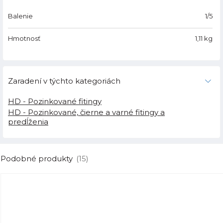
Balenie
1/5
Hmotnosť
1,11
kg
Zaradení v týchto kategoriách
HD - Pozinkované fitingy
HD - Pozinkované, čierne a varné fitingy a
predĺženia
Podobné produkty
(15)