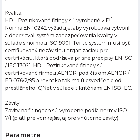
Kvalita:
HD – Pozinkované fitingy sú vyrobené v EÚ.
Norma EN 10242 vyžaduje, aby výrobcovia vytvorili
a dodržiavali systém zabezpečovania kvality v
súlade s normou ISO 9001. Tento systém musí byť
certifikovaný nezávislou organizáciou pre
certifikáciu, ktorá dodržiava prísne predpisy EN ISO
/ IEC 17021. HD – Pozinkované fitingy sú
certifikované firmou AENOR, pod číslom AENOR /
ER 076/2/95 a rovnako tak majú osvedčenie od
prestížneho IQNet v súlade s kritériami EN ISO IEC.
Závity:
Závity na fitingoch sú vyrobené podľa normy ISO
7/1 (platí pre vonkajšie, aj pre vnútorné závity).
Parametre