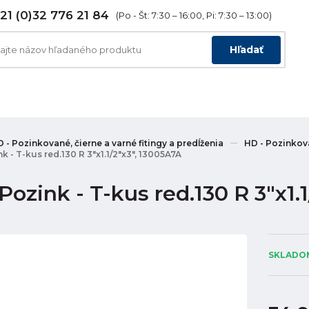
21 (0)32 776 21 84
(Po - Št: 7:30 – 16:00, Pi: 7:30 – 13:00)
Hľadať
 - Pozinkované, čierne a varné fitingy a predĺženia
HD - Pozinkova
k - T-kus red.130 R 3"x1.1/2"x3", 13005A7A
ozink - T-kus red.130 R 3"x1.
SKLADOM