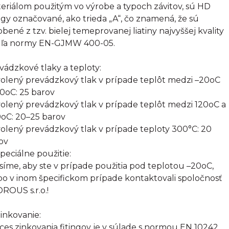
eriálom použitým vo výrobe a typoch závitov, sú HD
ingy označované, ako trieda „A“, čo znamená, že sú
obené z tzv. bielej temeprovanej liatiny najvyššej kvality
ľa normy EN-GJMW 400-05.
vádzkové tlaky a teploty:
olený prevádzkový tlak v prípade teplôt medzi –20oC
20oC: 25 barov
olený prevádzkový tlak v prípade teplôt medzi 120oC a
oC: 20–25 barov
olený prevádzkový tlak v prípade teploty 300°C: 20
ov
Špeciálne použitie:
síme, aby ste v prípade použitia pod teplotou –20oC,
bo v inom špecifickom prípade kontaktovali spoločnosť
ROUS s.r.o.!
inkovanie:
ces zinkovania fitingov je v súlade s normou EN 10242.