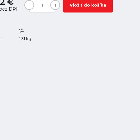
2 €
Vložiť do košíka
bez DPH
1/4
ť
1,31
kg