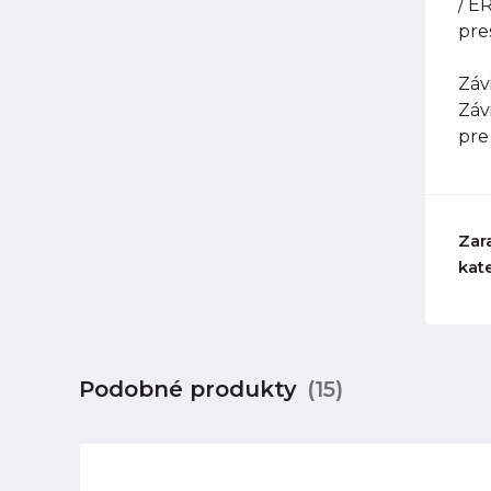
/ E
pre
Závi
Záv
pre
Zar
kat
Podobné produkty
(15)