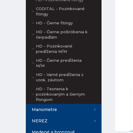
CODITAL - Pozinkované
fitingy
HD - Čierne fitingy
HD - Čierne polšróbenia k
čerpadlám
HD - Pozinkované
predĺženia M/M
HD - Čierne predĺženia
M/M
HD - Varné predĺženia s
vonk. závitom
HD - Tesnenia k
pozinkovaným a čiernym
fitingom
Manometre
NEREZ
Medené a bronzové