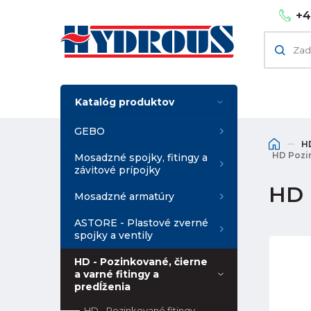
+4
Katalóg produktov
GEBO
HD
HD Pozin
Mosadzné spojky, fitingy a
závitové prípojky
HD P
Mosadzné armatúry
ASTORE - Plastové zverné
spojky a ventily
HD - Pozinkované, čierne
a varné fitingy a
predĺženia
HD - Pozinkované fitingy