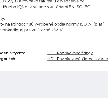
R 076/2/95 a rovnako tak majú osvedčenie od
stížneho IQNet v súlade s kritériami EN ISO IEC.
ty:
ity na fitingoch sú vyrobené podľa normy ISO 7/1 (platí
 vonkajšie, aj pre vnútorné závity).
adení v týchto
HD - Pozinkované fitingy
egoriách
HD - Pozinkované, čierne a varné 