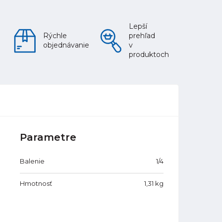
Lepší
Rýchle
prehľad
objednávanie
v
produktoch
Parametre
Balenie
1/4
Hmotnosť
1,31
kg