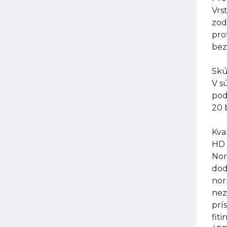
Vrs
zod
pro
bez
Skú
V s
pod
20 
Kval
HD 
Nor
dod
nor
nez
prí
fit