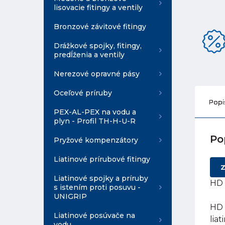
lisovacie fitingy a ventily
Bronzové závitové fitingy
Drážkové spojky, fitingy,
predĺženia a ventily
Nerezové opravné pásy
Oceľové príruby
Popi
PEX-AL-PEX na vodu a
plyn - Profil TH-H-U-R
Po
Pryžové kompenzátory
Liatinové prírubové fitingy
Z
Liatinové spojky a príruby
HD 
s istením proti posuvu -
UNIGRIP
HD 
Liatinové posúvače na
lia
vodu