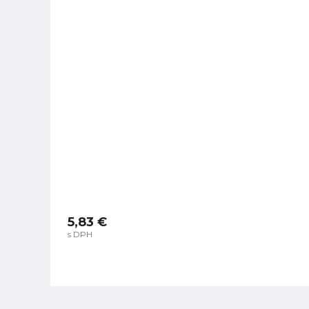
5,83 €
s DPH