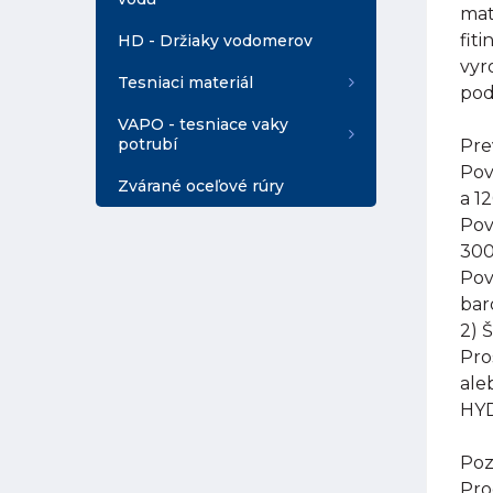
mat
fit
HD - Držiaky vodomerov
vyr
Tesniaci materiál
pod
VAPO - tesniace vaky
potrubí
Pre
Pov
Zvárané oceľové rúry
a 1
Pov
300
Pov
bar
2) 
Pro
ale
HYD
Poz
Pro