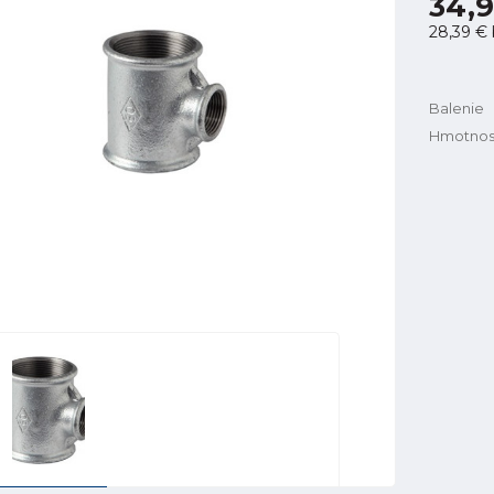
34,9
28,39 €
Balenie
Hmotnos