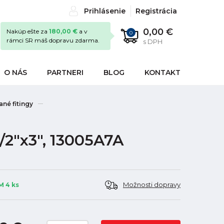
Prihlásenie
Registrácia
0,00 €
Nakúp ešte za
180,00 €
a v
0
rámci SR máš dopravu zdarma.
s DPH
O NÁS
PARTNERI
BLOG
KONTAKT
né fitingy
1/2"x3", 13005A7A
Možnosti dopravy
 4 ks