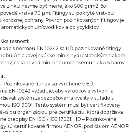
tva zinku nesmie byť menej ako 500 gr/m2, čo
povedá vrstve 70 µm. Fitingy sú pokryté vrstvou
tikoróznej ochrany. Povrch pozinkovaných fitingov je
 aromatických uhľovodíkov a polycyklidov.
ška tesnosti:
úlade s normou EN 10242 sa HD pozinkované fitingy
robujú tlakovej skúške min. s hydrostatickým tlakom
barov, čo sa rovná min. pneumatickému tlaku 5 barov.
ita:
– Pozinkované fitingy sú vyrobené v EÚ.
ma EN 10242 vyžaduje, aby výrobcovia vytvorili a
ržiavali systém zabezpečovania kvality v súlade s
mou ISO 9001. Tento systém musí byť certifikovaný
ávislou organizáciou pre certifikáciu, ktorá dodržiava
sne predpisy EN ISO / IEC 17021. HD – Pozinkované
ingy sú certifikované firmou AENOR, pod číslom AENOR