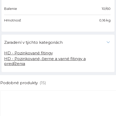
Balenie
10/60
Hmotnosť
0,16
kg
Zaradení v týchto kategoriách
HD - Pozinkované fitingy
HD - Pozinkované, čierne a varné fitingy a
predĺženia
Podobné produkty
(15)