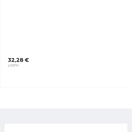
32,28 €
s DPH