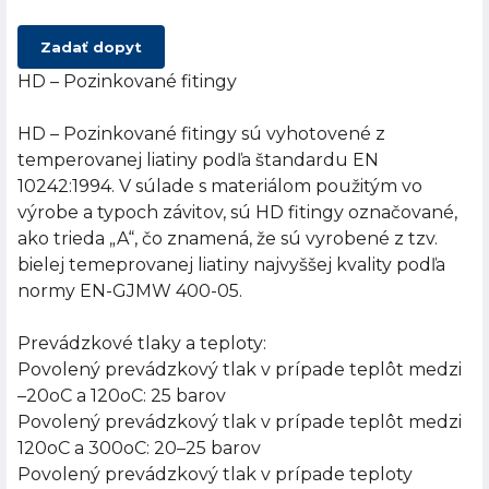
Zadať dopyt
HD – Pozinkované fitingy
HD – Pozinkované fitingy sú vyhotovené z
temperovanej liatiny podľa štandardu EN
10242:1994. V súlade s materiálom použitým vo
výrobe a typoch závitov, sú HD fitingy označované,
ako trieda „A“, čo znamená, že sú vyrobené z tzv.
bielej temeprovanej liatiny najvyššej kvality podľa
normy EN-GJMW 400-05.
Prevádzkové tlaky a teploty:
Povolený prevádzkový tlak v prípade teplôt medzi
–20oC a 120oC: 25 barov
Povolený prevádzkový tlak v prípade teplôt medzi
120oC a 300oC: 20–25 barov
Povolený prevádzkový tlak v prípade teploty