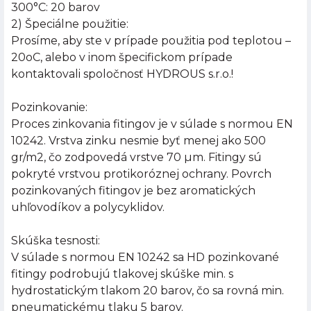
300°C: 20 barov
2) Špeciálne použitie:
Prosíme, aby ste v prípade použitia pod teplotou –
20oC, alebo v inom špecifickom prípade
kontaktovali spoločnosť HYDROUS s.r.o.!
Pozinkovanie:
Proces zinkovania fitingov je v súlade s normou EN
10242. Vrstva zinku nesmie byť menej ako 500
gr/m2, čo zodpovedá vrstve 70 µm. Fitingy sú
pokryté vrstvou protikoróznej ochrany. Povrch
pozinkovaných fitingov je bez aromatických
uhľovodíkov a polycyklidov.
Skúška tesnosti:
V súlade s normou EN 10242 sa HD pozinkované
fitingy podrobujú tlakovej skúške min. s
hydrostatickým tlakom 20 barov, čo sa rovná min.
pneumatickému tlaku 5 barov.