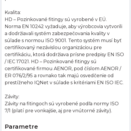
Kvalita:
HD – Pozinkované fitingy sú vyrobené v EÚ.
Norma EN 10242 vyžaduje, aby výrobcovia vytvorili
a dodržiavali systém zabezpečovania kvality v
súlade s normou ISO 9001. Tento systém musí byť
certifikovaný nezávislou organizáciou pre
certifikáciu, ktorá dodržiava prísne predpisy EN ISO
/ IEC 17021. HD – Pozinkované fitingy sú
certifikované firmou AENOR, pod číslom AENOR /
ER 076/2/95 a rovnako tak majú osvedčenie od
prestížneho IQNet v súlade s kritériami EN ISO IEC.
Závity:
Závity na fitingoch sú vyrobené podľa normy ISO
7/1 (platí pre vonkajšie, aj pre vnútorné závity).
Parametre