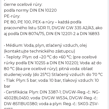
čierne oceľové rúry:
podľa normy DIN EN 10220
PE-rúry:
PE 80, PE 100, PEX-a rúry – každá podľa
pracovného listu SDR 11, DVGW GW 335 A2/A3, ako
aj podľa DIN 8074/75, DIN EN 12201-2 a DIN 16893
• Médium: Voda, plyn, stlačený vzduch, olej
(kontaktujte technického zástupcu)
• Teploty: Plyn: od –20 °C do +60 °C; (pre oceľové
rúrky podľa EN 10255 a DIN EN 10220); Voda: až do
80 °C (iba pre oceľové rúry); pitná voda: oblasť
studenej vody (do 25°C) Stlačený vzduch: do 70 °C
• Tlak: Plyn: 5 bar; voda: 10 bar, tlakový vzduch: 10
bar
• Certifikácia: Plyn: DIN 3387-1; DVGW-Reg.-č.: NG-
4502BL0450; voda: DVGW W534, DVGW-Reg.-č.:
DW-8511BU0380; voda a plyn: Reg.-č.: SK03-ZSV-