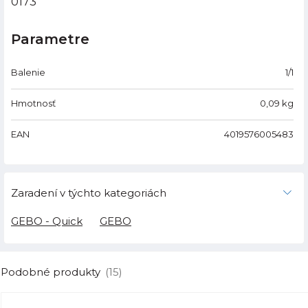
0173
Parametre
Balenie
1/1
Hmotnosť
0,09
kg
EAN
4019576005483
Zaradení v týchto kategoriách
GEBO - Quick
GEBO
Podobné produkty
(15)