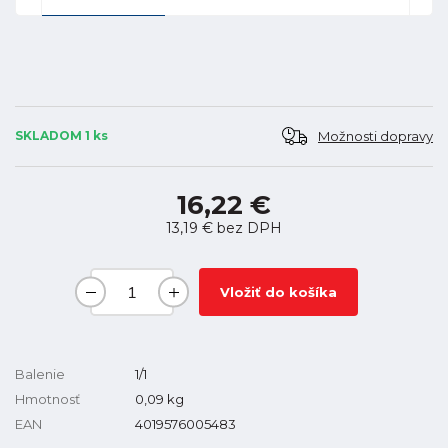
Možnosti dopravy
SKLADOM 1 ks
16,22 €
13,19 €
bez DPH
Vložiť do košíka
Balenie
1/1
Hmotnosť
0,09
kg
EAN
4019576005483