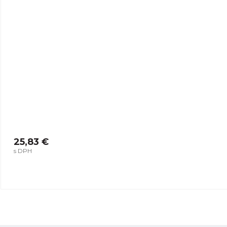
25,83 €
s DPH