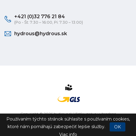
+421 (0)32 776 21 84
(Po - Št: 7:30 – 16:00, Pi: 7:30 – 13:00)
hydrous@hydrous.sk
Copyright © 2026 hydrous.sk Všetky práva vyhradené
Používaním týchto stránok súhlasíte s používaním cookies,
eshop na mieru
vytvorilo
vibration.sk
ktoré nám pomáhajú zabezpečiť lepšie služby.
OK
Viac info