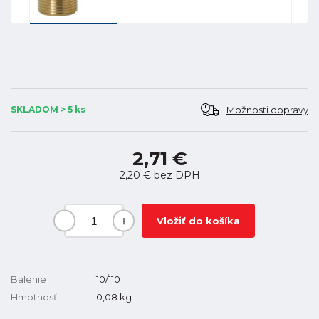
Možnosti dopravy
SKLADOM > 5 ks
2,71 €
2,20 €
bez DPH
Vložiť do košíka
Balenie
10/110
Hmotnosť
0,08
kg