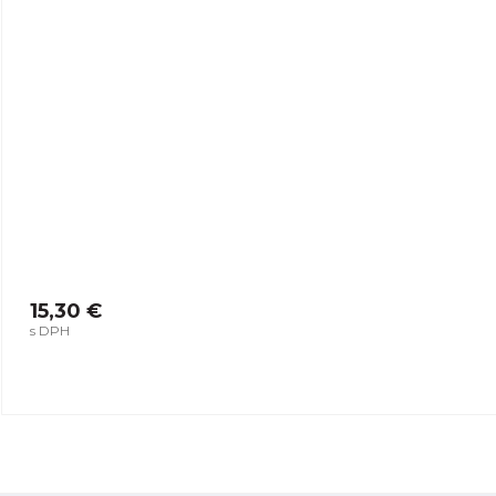
15,30 €
s DPH